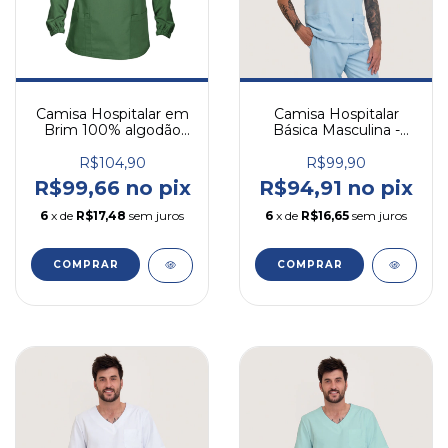
Camisa Hospitalar em
Camisa Hospitalar
Brim 100% algodão
Básica Masculina -
Manga Longa
Azul Bebê
Masculina
R$104,90
R$99,90
R$99,66 no pix
R$94,91 no pix
6
x de
R$17,48
sem juros
6
x de
R$16,65
sem juros
COMPRAR
COMPRAR