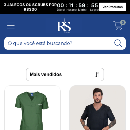
3 JALECOS OU SCRUBS POR
00
:
11
:
59
:
55
Ver Produtos
R$330
Dia(s)
Hora(s)
Min(s)
Seg(s)
0