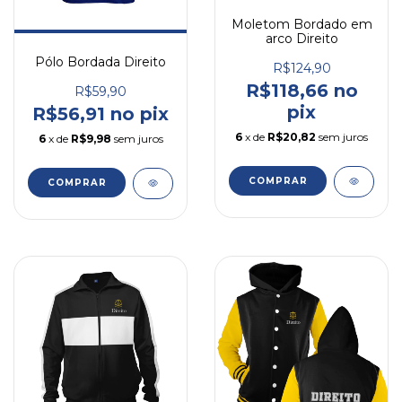
Moletom Bordado em
arco Direito
Pólo Bordada Direito
R$124,90
R$118,66 no
R$59,90
pix
R$56,91 no pix
6
x de
R$20,82
sem juros
6
x de
R$9,98
sem juros
COMPRAR
COMPRAR