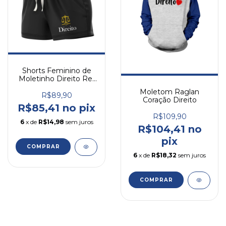
Shorts Feminino de
Moletinho Direito Ref
2
Moletom Raglan
R$89,90
Coração Direito
R$85,41 no pix
R$109,90
6
x de
R$14,98
sem juros
R$104,41 no
pix
COMPRAR
6
x de
R$18,32
sem juros
COMPRAR