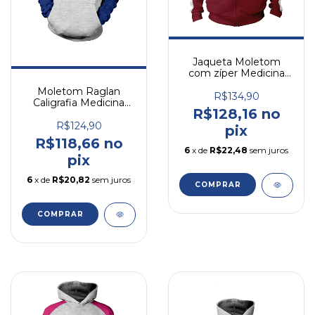
Jaqueta Moletom
com zíper Medicina
Veterinária
Moletom Raglan
R$134,90
Caligrafia Medicina
R$128,16 no
Veterinária
R$124,90
pix
R$118,66 no
6
x de
R$22,48
sem juros
pix
6
x de
R$20,82
sem juros
COMPRAR
COMPRAR