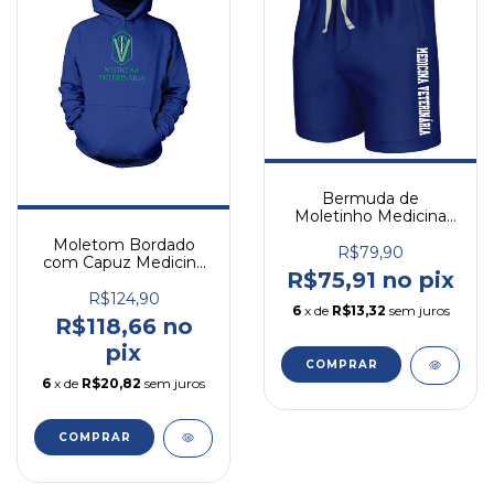
Bermuda de
Moletinho Medicina
Veterinária
Moletom Bordado
R$79,90
com Capuz Medicina
R$75,91 no pix
Veterinária
R$124,90
6
x de
R$13,32
sem juros
R$118,66 no
pix
COMPRAR
6
x de
R$20,82
sem juros
COMPRAR