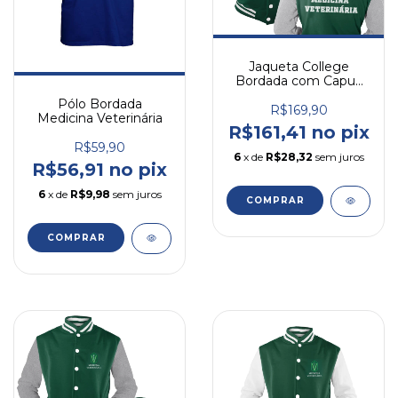
Jaqueta College
Bordada com Capuz
Medicina Veterinária
Pólo Bordada
R$169,90
Medicina Veterinária
R$161,41 no pix
R$59,90
6
x de
R$28,32
sem juros
R$56,91 no pix
6
x de
R$9,98
sem juros
COMPRAR
COMPRAR