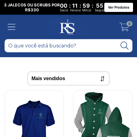
3 JALECOS OU SCRUBS POR
00
:
11
:
59
:
54
Ver Produtos
R$330
Dia(s)
Hora(s)
Min(s)
Seg(s)
0