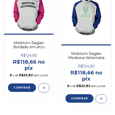
Moletom Raglan
Bordado em arco
Medicina Veterinária
Moletom Raglan
R$124,90
Medicina Veterinária
R$118,66 no
R$124,90
pix
R$118,66 no
6
x de
R$20,82
sem juros
pix
6
x de
R$20,82
sem juros
COMPRAR
COMPRAR