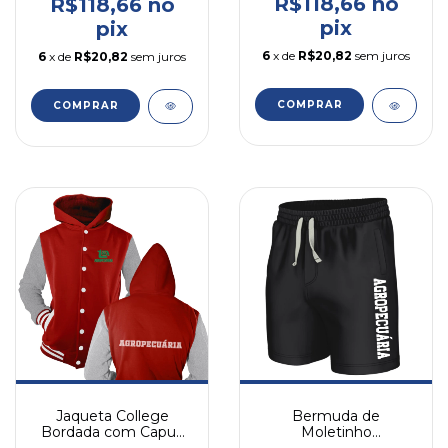
R$118,66 no
R$118,66 no
pix
pix
6
x de
R$20,82
sem juros
6
x de
R$20,82
sem juros
COMPRAR
COMPRAR
Jaqueta College
Bermuda de
Bordada com Capuz
Moletinho
Agropecuária
Agropecuaria