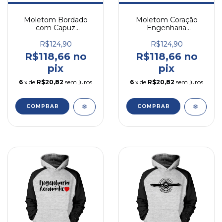
Moletom Bordado
Moletom Coração
com Capuz
Engenharia
Engenharia
Aeronáutica
Aeronáutica
R$124,90
R$124,90
R$118,66 no
R$118,66 no
pix
pix
6
x de
R$20,82
sem juros
6
x de
R$20,82
sem juros
COMPRAR
COMPRAR