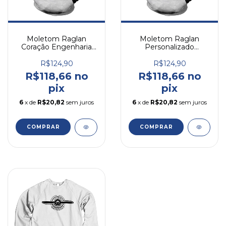
Moletom Raglan
Moletom Raglan
Coração Engenharia
Personalizado
Aeronáutica
Engenharia
Aeronáutica
R$124,90
R$124,90
R$118,66 no
R$118,66 no
pix
pix
6
x de
R$20,82
sem juros
6
x de
R$20,82
sem juros
COMPRAR
COMPRAR