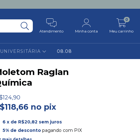
0
Atendimento
Minha conta
Meu carrinho
 UNIVERSITÁRIA
08.08
oletom Raglan
uímica
$124,90
$118,66 no pix
6
x de
R$20,82
sem juros
5% de desconto
pagando com PIX
r mais detalhes