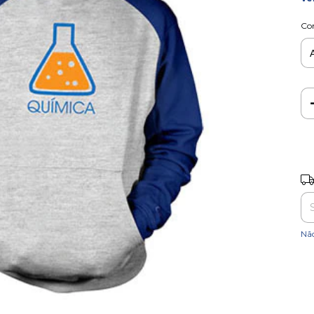
Co
Ent
Nã