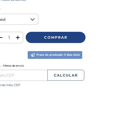
r
Prazo de produção: 5 dias úteis
ALTERAR CEP
regas para o CEP:
Meios de envio
CALCULAR
o sei meu CEP