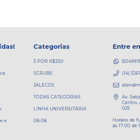
idas!
Categorias
Entre e
3 POR R$330
5514991
ica
SCRUBS
(14) 326
JALECOS
atendim
TODAS CATEGORIAS
Av. Seba
Centro, 
025
o
LINHA UNIVERSITÁRIA
de e
08.08