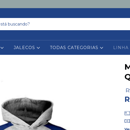
S
JALECOS
TODAS CATEGORIAS
LINHA
M
Q
R
R
Ve