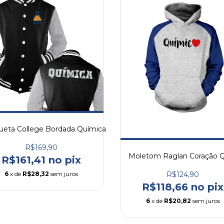
ueta College Bordada Química
R$169,90
Moletom Raglan Coração 
R$161,41 no pix
6
x de
R$28,32
sem juros
R$124,90
R$118,66 no pix
6
x de
R$20,82
sem juros