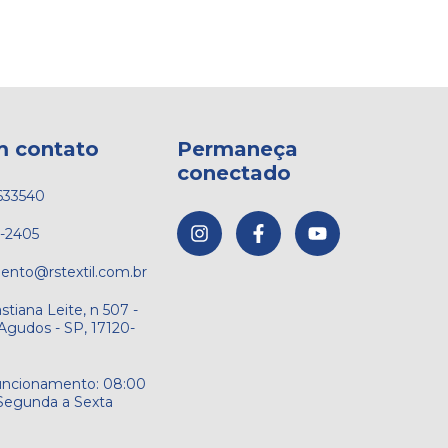
m contato
Permaneça
conectado
633540
1-2405
ento@rstextil.com.br
stiana Leite, n 507 -
Agudos - SP, 17120-