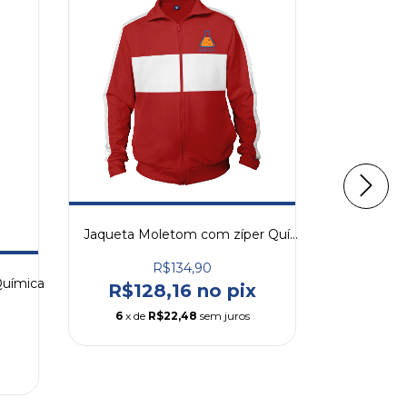
Jaqueta Moletom com zíper Química
R$134,90
Química
R$128,16 no pix
6
x de
R$22,48
sem juros
R$11
6
x de