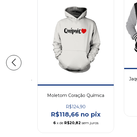
Shorts Feminino de Moletinho Química Ref 1
Jaq
Moletom Coração Química
 pix
m juros
R$124,90
R$118,66 no pix
6
x de
R$20,82
sem juros