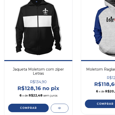
Jaqueta Moletom com zíper
Moletom Raglan
Letras
R$12
R$134,90
R$118,6
R$128,16 no pix
6
x de
R$20
6
x de
R$22,48
sem juros
COMPRAR
COMPRAR