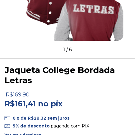
1
/
6
Jaqueta College Bordada
Letras
R$169,90
R$161,41 no pix
6
x de
R$28,32
sem juros
5% de desconto
pagando com PIX
Ver mais detalhes