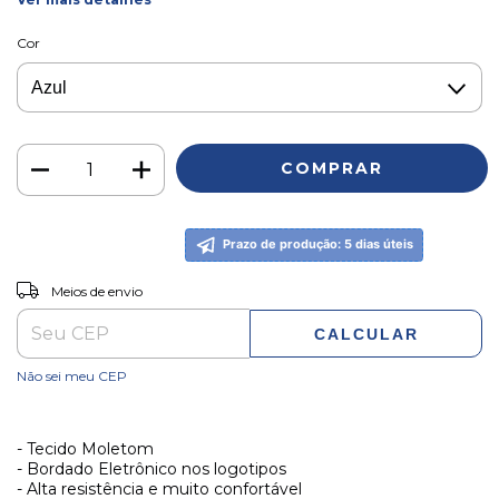
Cor
Prazo de produção: 5 dias úteis
ALTERAR CEP
Entregas para o CEP:
Meios de envio
CALCULAR
Não sei meu CEP
- Tecido Moletom
- Bordado Eletrônico nos logotipos
- Alta resistência e muito confortável