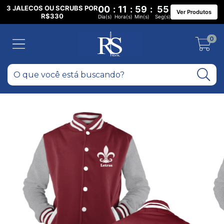
3 JALECOS OU SCRUBS POR
00
:
11
:
59
:
54
Ver Produtos
R$330
Dia(s)
Hora(s)
Min(s)
Seg(s)
0