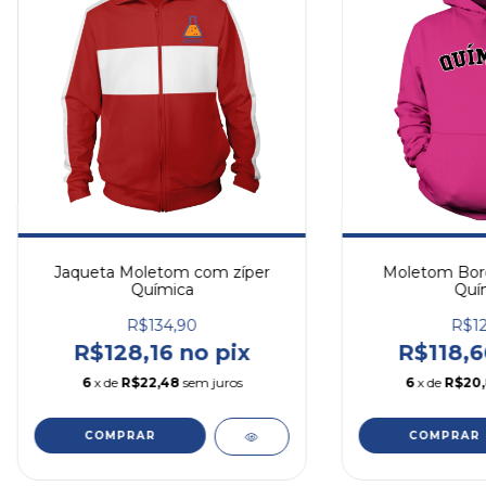
Moletom Bor
Jaqueta Moletom com zíper
Quí
Química
R$12
R$134,90
R$118,6
R$128,16 no pix
6
x de
R$20
6
x de
R$22,48
sem juros
COMPRAR
COMPRAR