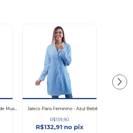
Jaleco Paris Feminino - Verde Musgo
Jaleco Paris Feminino - Azul Bebê
Jaleco Pa
R$139,90
R$132,91 no pix
R$13