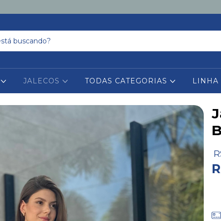
S
JALECOS
TODAS CATEGORIAS
LINHA
J
B
R
R