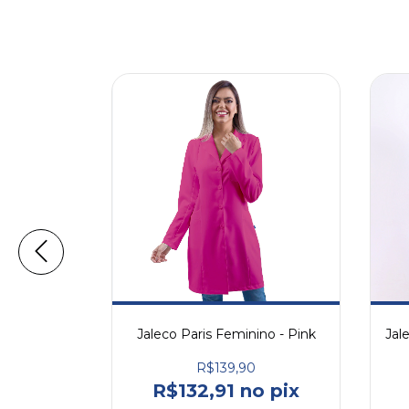
no - Azul Bebê
Jaleco Paris Feminino - Pink
Jal
R$139,90
o pix
R$132,91 no pix