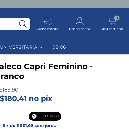
0
Atendimento
Minha conta
Meu carrinho
 UNIVERSITÁRIA
08.08
aleco Capri Feminino -
ranco
$189,90
$180,41 no pix
3 POR R$330
6
x de
R$31,65
sem juros