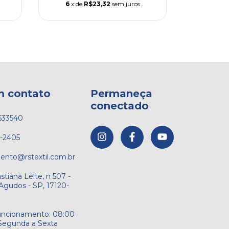
6
x de
R$23,32
sem juros
6
x de
m contato
Permaneça
conectado
633540
1-2405
ento@rstextil.com.br
stiana Leite, n 507 -
Agudos - SP, 17120-