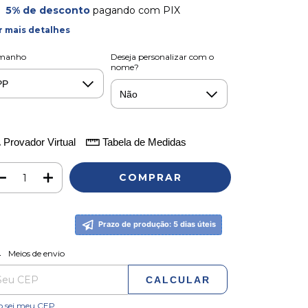
5% de desconto
pagando com PIX
r mais detalhes
manho
Deseja personalizar com o
nome?
Provador Virtual
Tabela de Medidas
Prazo de produção: 5 dias úteis
ALTERAR CEP
regas para o CEP:
Meios de envio
CALCULAR
o sei meu CEP