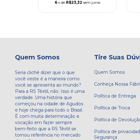
m juros
6
x de
R$23,32
sem juros
Quem Somos
Tire Suas Dúv
Quem Somos
Seria clichê dizer que o que
você veste é a maneira como
Conheça Nossa Fábr
você se apresenta ao mundo?
Para a RS Têxtil, não. Isso é uma
Política de Entrega
verdade. Uma história que
começou na cidade de Agudos
Política de Troca
e hoje chega para todo o Brasil.
É com muita determinação e
Política de Devoluçã
vocação em fazer sempre
bem-feito que a RS Têxtil se
Política de privacida
tornou referência no mercado
Segurança