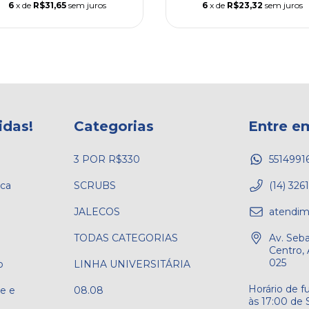
6
x de
R$31,65
sem juros
6
x de
R$23,32
sem juros
idas!
Categorias
Entre e
3 POR R$330
5514991
ica
SCRUBS
(14) 326
JALECOS
atendim
TODAS CATEGORIAS
Av. Seba
Centro, 
025
o
LINHA UNIVERSITÁRIA
de e
08.08